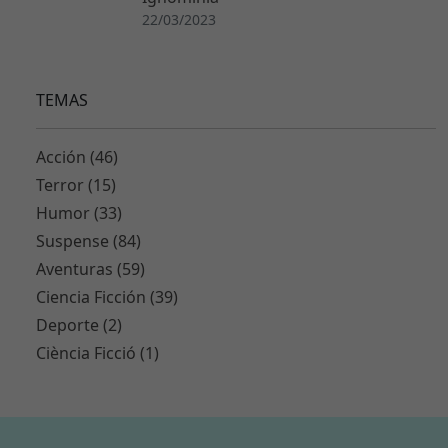
n
22/03/2023
e
c
e
TEMAS
s
a
ri
Acción (46)
a
Terror (15)
s
p
Humor (33)
a
Suspense (84)
r
Aventuras (59)
a
Ciencia Ficción (39)
q
u
Deporte (2)
e
Ciència Ficció (1)
f
u
n
ci