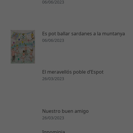
06/06/2023
o
ki
e
s
n
Es pot ballar sardanes a la muntanya
o
06/06/2023
s
o
n
o
p
El meravellós poble d’Espot
ci
26/03/2023
o
n
al
e
s.
Nuestro buen amigo
S
26/03/2023
o
n
Ignominia