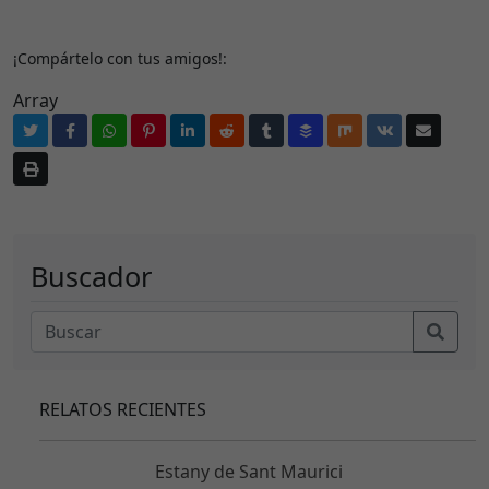
¡Compártelo con tus amigos!:
Array
N
e
c
e
s
a
Buscador
ri
a
s
E
st
RELATOS RECIENTES
a
s
c
Estany de Sant Maurici
o