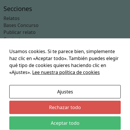
o
Secciones
n
e
Relatos
la
Bases Concurso
w
Publicar relato
e
Contacto
b
.
Usamos cookies. Si te parece bien, simplemente
Categorías
haz clic en «Aceptar todo». También puedes elegir
Acción
qué tipo de cookies quieres haciendo clic en
E
Aventuras
s
«Ajustes».
Lee nuestra política de cookies
Ciencia Ficción
t
Deporte
a
Humor
d
Ajustes
Suspense
ís
ti
Terror
Rechazar todo
c
a
Políticas
Aceptar todo
s
Política de privacidad
P