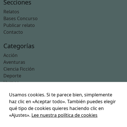
Ciencia Ficción (39)
s
o
Deporte (2)
n
Ciència Ficció (1)
o
p
ci
o
n
al
Secciones
e
Relatos
s.
Bases Concurso
S
Publicar relato
o
Contacto
n
n
Usamos cookies. Si te parece bien, simplemente
e
Categorías
haz clic en «Aceptar todo». También puedes elegir
c
Acción
e
qué tipo de cookies quieres haciendo clic en
Aventuras
s
«Ajustes».
Lee nuestra política de cookies
Ciencia Ficción
a
Deporte
ri