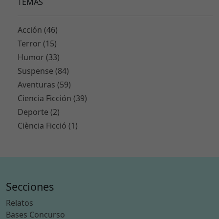
TEMAS
o
n
al
Acción (46)
e
Terror (15)
s.
Humor (33)
S
o
Suspense (84)
n
Aventuras (59)
n
Ciencia Ficción (39)
e
Deporte (2)
c
e
Ciència Ficció (1)
s
a
ri
a
s
Secciones
p
a
Relatos
r
Bases Concurso