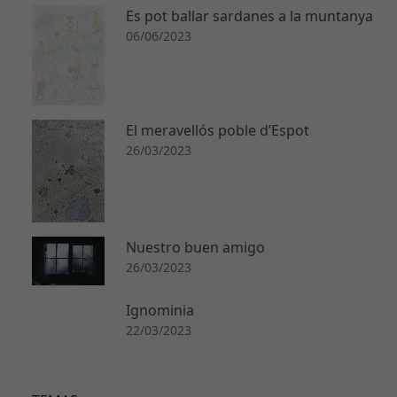
a
Es pot ballar sardanes a la muntanya
s
06/06/2023
E
st
a
s
El meravellós poble d’Espot
c
26/03/2023
o
o
ki
e
s
Nuestro buen amigo
n
26/03/2023
o
s
Ignominia
o
n
22/03/2023
o
p
ci