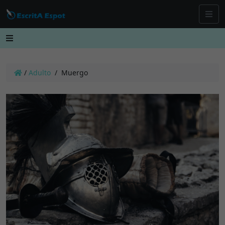
/
Adulto
/
Muergo