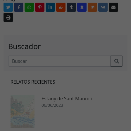
Buscador
RELATOS RECIENTES
N
e
Estany de Sant Maurici
c
06/06/2023
e
s
a
ri