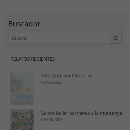
N
e
Buscador
c
e
s
a
ri
RELATOS RECIENTES
a
s
E
Estany de Sant Maurici
st
06/06/2023
a
s
c
o
o
Es pot ballar sardanes a la muntanya
ki
06/06/2023
e
s