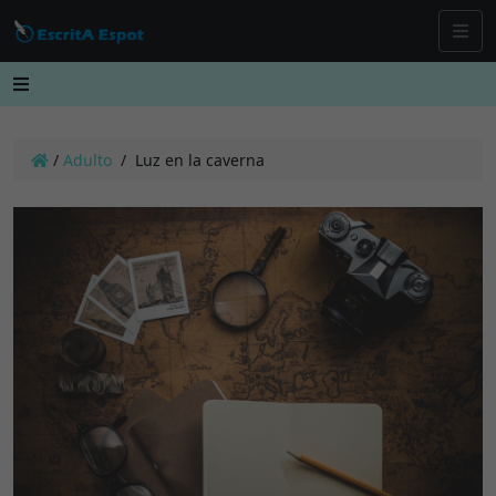
/
Adulto
/
Luz en la caverna