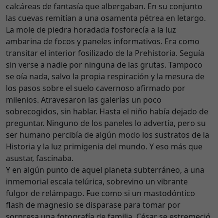
calcáreas de fantasía que albergaban. En su conjunto
las cuevas remitían a una osamenta pétrea en letargo.
La mole de piedra horadada fosforecía a la luz
ambarina de focos y paneles informativos. Era como
transitar el interior fosilizado de la Prehistoria. Seguía
sin verse a nadie por ninguna de las grutas. Tampoco
se oía nada, salvo la propia respiración y la mesura de
los pasos sobre el suelo cavernoso afirmado por
milenios. Atravesaron las galerías un poco
sobrecogidos, sin hablar. Hasta el niño había dejado de
preguntar. Ninguno de los paneles lo advertía, pero su
ser humano percibía de algún modo los sustratos de la
Historia y la luz primigenia del mundo. Y eso más que
asustar, fascinaba.
Y en algún punto de aquel planeta subterráneo, a una
inmemorial escala telúrica, sobrevino un vibrante
fulgor de relámpago. Fue como si un mastodóntico
flash de magnesio se disparase para tomar por
sorpresa una fotografía de familia. César se estremeció