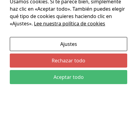
Usamos cookies. Si te parece bien, simplemente
w
Categorías
e
haz clic en «Aceptar todo». También puedes elegir
Acción
b
qué tipo de cookies quieres haciendo clic en
Aventuras
.
«Ajustes».
Lee nuestra política de cookies
Ciencia Ficción
Deporte
E
Humor
Ajustes
s
Suspense
t
Terror
Rechazar todo
a
d
Políticas
ís
Aceptar todo
Política de privacidad
ti
c
Términos y Condiciones de Uso
a
Contacto
s
P
a
r
a