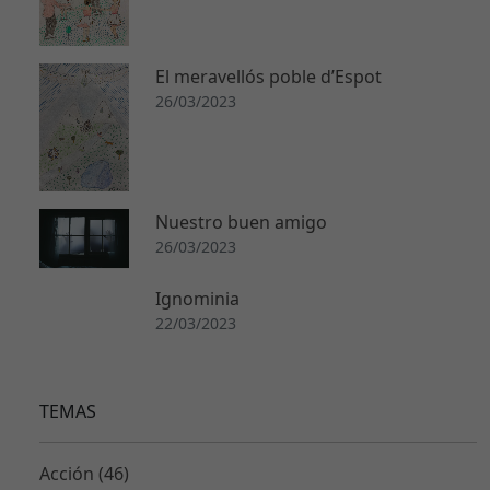
n
o
s
El meravellós poble d’Espot
o
26/03/2023
n
o
p
ci
o
Nuestro buen amigo
n
26/03/2023
al
e
Ignominia
s.
22/03/2023
S
o
n
n
TEMAS
e
c
Acción (46)
e