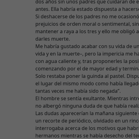
dos años sin unos padres que cuidaran de e
antes. Ella habría estado dispuesta a hacers
Si deshacerse de los padres no me ocasionó
prejuicios de orden moral o sentimental, si
mantener a raya a los tres y ello me obligó
darles muerte.
Me habría gustado acabar con su vida de un
vida y en la muerte–, pero la impericia me ha
con agua caliente y, tras proponerles la pos
comenzando por el de mayor edad y termin
Solo restaba poner la guinda al pastel. Disp
el lugar del mismo modo como había llegad
tantas veces me había sido negada”.
El hombre se sentía exultante. Mientras intro
no albergó ninguna duda de que había reali
Las dudas aparecerían la mañana siguiente c
un recorte de periódico, olvidado en un rincó
interrogaba acerca de los motivos que habrí
hermanos mientras se había desecho del ter