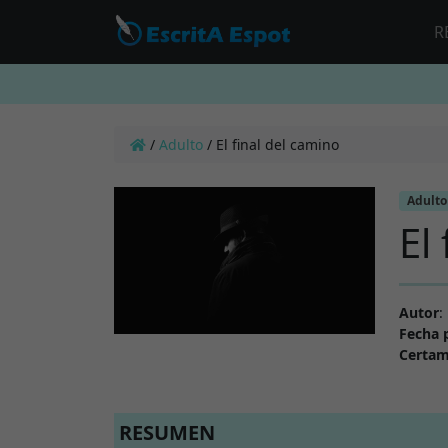
R
/
Adulto
/
El final del camino
Adulto
El
Autor
:
Fecha 
Certa
RESUMEN