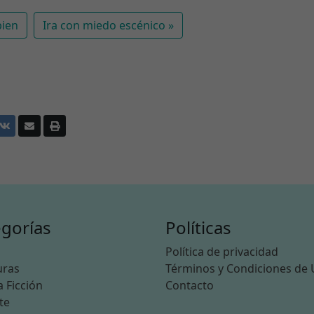
bien
Ira con miedo escénico
gorías
Políticas
n
Política de privacidad
uras
Términos y Condiciones de
a Ficción
Contacto
te