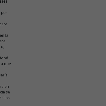
eses
 por
 para
en la
ñera
ro,
ndoné
ra que
saría
ara en
cia se
de los