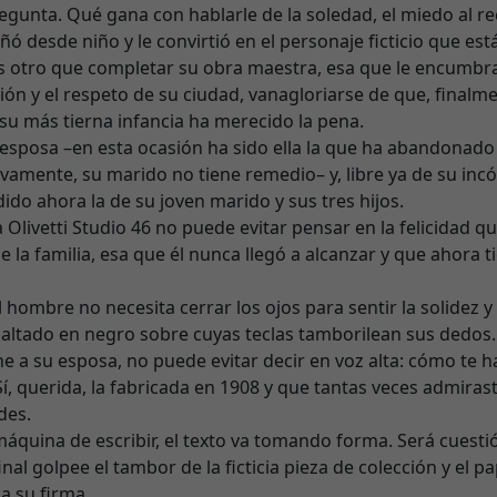
regunta. Qué gana con hablarle de la soledad, el miedo al r
 desde niño y le convirtió en el personaje ficticio que est
 es otro que completar su obra maestra, esa que le encumbra
ón y el respeto de su ciudad, vanagloriarse de que, finalme
u más tierna infancia ha merecido la pena.
esposa –en esta ocasión ha sido ella la que ha abandonado 
ivamente, su marido no tiene remedio– y, libre ya de su in
dido ahora la de su joven marido y sus tres hijos.
 Olivetti Studio 46 no puede evitar pensar en la felicidad q
 la familia, esa que él nunca llegó a alcanzar y que ahora ti
 hombre no necesita cerrar los ojos para sentir la solidez y
maltado en negro sobre cuyas teclas tamborilean sus dedos.
he a su esposa, no puede evitar decir en voz alta: cómo te h
, querida, la fabricada en 1908 y que tantas veces admirast
des.
máquina de escribir, el texto va tomando forma. Será cuesti
al golpee el tambor de la ficticia pieza de colección y el pa
a su firma.