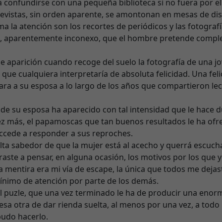
a confundirse con una pequeña biblioteca si no fuera por el
 revistas, sin orden aparente, se amontonan en mesas de dis
a la atención son los recortes de periódicos y las fotograf
zle, aparentemente inconexo, que el hombre pretende comple
e aparición cuando recoge del suelo la fotografía de una j
que cualquiera interpretaría de absoluta felicidad. Una fel
ara a su esposa a lo largo de los años que compartieron lec
o de su esposa ha aparecido con tal intensidad que le hace 
 vez más, el papamoscas que tan buenos resultados le ha ofr
accede a responder a sus reproches.
alta sabedor de que la mujer está al acecho y querrá escucha
raste a pensar, en alguna ocasión, los motivos por los que y
a mentira era mi vía de escape, la única que todos me dejas
mínimo de atención por parte de los demás.
l puzle, que una vez terminado le ha de producir una enor
esa otra de dar rienda suelta, al menos por una vez, a todo
pudo hacerlo.