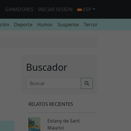
O
GANADORES
INICIAR SESIÓN
ESP
cción
Deporte
Humor
Suspense
Terror
Buscador
RELATOS RECIENTES
Estany de Sant
Maurici