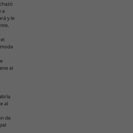
echazo
á a
rá y le
nte,
el
cómoda
ue
ene al
abría
e al
ón de
pel