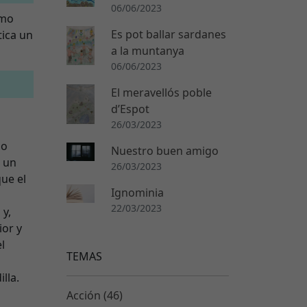
06/06/2023
omo
Es pot ballar sardanes
tica un
a la muntanya
06/06/2023
El meravellós poble
d’Espot
26/03/2023
mo
Nuestro buen amigo
e un
26/03/2023
ue el
Ignominia
22/03/2023
 y,
ior y
l
TEMAS
lla.
Acción (46)