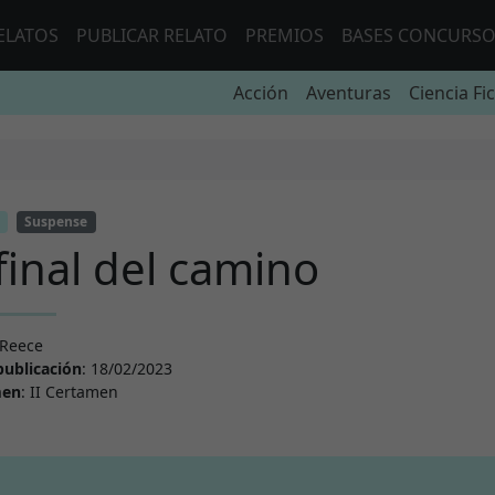
ELATOS
PUBLICAR RELATO
PREMIOS
BASES CONCURS
Acción
Aventuras
Ciencia Fi
Suspense
 final del camino
 Reece
publicación
: 18/02/2023
men
: II Certamen