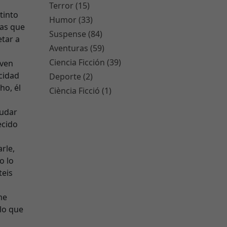
Terror (15)
tinto
Humor (33)
ías que
Suspense (84)
tar a
Aventuras (59)
Ciencia Ficción (39)
oven
icidad
Deporte (2)
ho, él
Ciència Ficció (1)
dudar
ecido
rle,
o lo
teis
me
 lo que