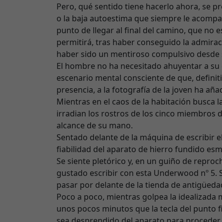
Pero, qué sentido tiene hacerlo ahora, se p
o la baja autoestima que siempre le acompañó
punto de llegar al final del camino, que no
permitirá, tras haber conseguido la admiraci
haber sido un mentiroso compulsivo desde s
El hombre no ha necesitado ahuyentar a su 
escenario mental consciente de que, definit
presencia, a la fotografía de la joven ha aña
Mientras en el caos de la habitación busca la
irradian los rostros de los cinco miembros de
alcance de su mano.
Sentado delante de la máquina de escribir el
fiabilidad del aparato de hierro fundido es
Se siente pletórico y, en un guiño de reproc
gustado escribir con esta Underwood nº 5. Sí
pasar por delante de la tienda de antigüeda
Poco a poco, mientras golpea la idealizada 
unos pocos minutos que la tecla del punto fin
sea desprendido del aparato para proceder 