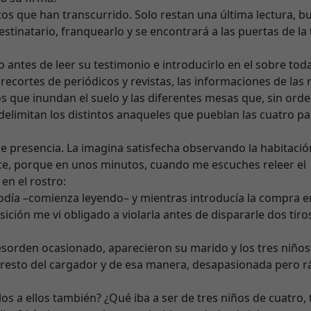
tos que han transcurrido. Solo restan una última lectura, b
estinatario, franquearlo y se encontrará a las puertas de la
 antes de leer su testimonio e introducirlo en el sobre tod
 recortes de periódicos y revistas, las informaciones de las
s que inundan el suelo y las diferentes mesas que, sin orde
 delimitan los distintos anaqueles que pueblan las cuatro p
e presencia. La imagina satisfecha observando la habitació
 dice, porque en unos minutos, cuando me escuches releer el
 en el rostro:
diodía –comienza leyendo– y mientras introducía la compra e
sición me vi obligado a violarla antes de dispararle dos tiro
orden ocasionado, aparecieron su marido y los tres niños.
 resto del cargador y de esa manera, desapasionada pero r
s a ellos también? ¿Qué iba a ser de tres niños de cuatro, 