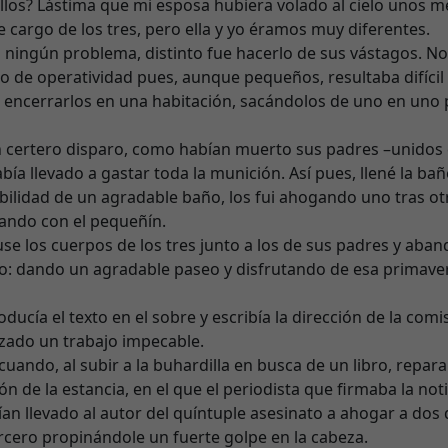
llos? Lástima que mi esposa hubiera volado al cielo unos m
e cargo de los tres, pero ella y yo éramos muy diferentes.
 ningún problema, distinto fue hacerlo de sus vástagos. No
no de operatividad pues, aunque pequeños, resultaba difícil
 a encerrarlos en una habitación, sacándolos de uno en uno
 certero disparo, como habían muerto sus padres –unidos 
bía llevado a gastar toda la munición. Así pues, llené la ba
ibilidad de un agradable baño, los fui ahogando uno tras ot
ando con el pequeñín.
use los cuerpos de los tres junto a los de sus padres y aba
o: dando un agradable paseo y disfrutando de esa primave
ducía el texto en el sobre y escribía la dirección de la comi
zado un trabajo impecable.
uando, al subir a la buhardilla en busca de un libro, repar
n de la estancia, en el que el periodista que firmaba la noti
an llevado al autor del quíntuple asesinato a ahogar a dos 
cero propinándole un fuerte golpe en la cabeza.