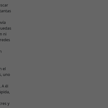
uscar
 tantas
avía
 ruedas
n ni
aredes
n
n el
s, uno
 A él
ápida,
tres y