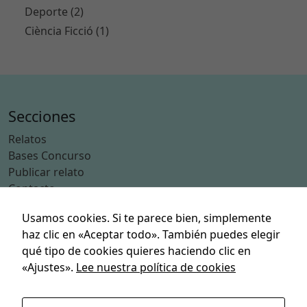
S
Deporte (2)
o
Ciència Ficció (1)
n
n
e
c
e
Secciones
s
a
Relatos
ri
Bases Concurso
a
Publicar relato
s
Contacto
p
a
Usamos cookies. Si te parece bien, simplemente
Categorías
r
haz clic en «Aceptar todo». También puedes elegir
a
Acción
qué tipo de cookies quieres haciendo clic en
q
Aventuras
«Ajustes».
Lee nuestra política de cookies
u
Ciencia Ficción
e
Deporte
f