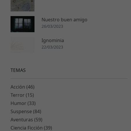
a
s
c
Nuestro buen amigo
o
o
26/03/2023
ki
e
Ignominia
s
22/03/2023
n
o
s
TEMAS
o
n
o
Acción (46)
p
Terror (15)
ci
Humor (33)
o
n
Suspense (84)
al
Aventuras (59)
e
Ciencia Ficción (39)
s.