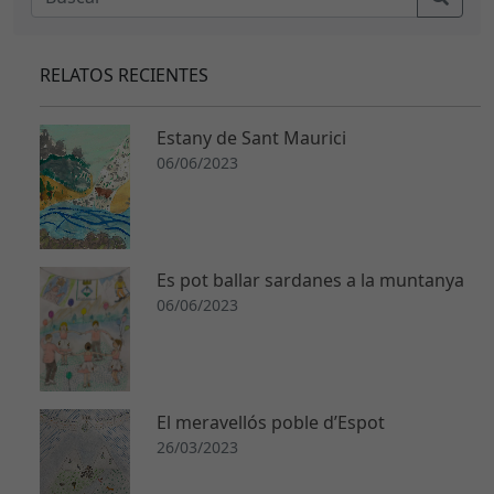
RELATOS RECIENTES
Estany de Sant Maurici
06/06/2023
N
e
c
Es pot ballar sardanes a la muntanya
e
06/06/2023
s
a
ri
a
s
El meravellós poble d’Espot
E
26/03/2023
st