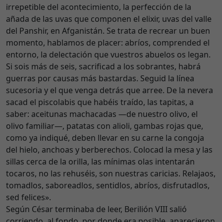
irrepetible del acontecimiento, la perfección de la
añada de las uvas que componen el elixir, uvas del valle
del Panshir, en Afganistán. Se trata de recrear un buen
momento, hablamos de placer: abríos, comprended el
entorno, la delectación que vuestros abuelos os legan.
Si sois más de seis, sacrificad a los sobrantes, habrá
guerras por causas más bastardas. Seguid la línea
sucesoria y el que venga detrás que arree. De la nevera
sacad el piscolabis que habéis traído, las tapitas, a
saber: aceitunas machacadas —de nuestro olivo, el
olivo familiar—, patatas con alioli, gambas rojas que,
como ya indiqué, deben llevar en su carne la congoja
del hielo, anchoas y berberechos. Colocad la mesa y las
sillas cerca de la orilla, las mínimas olas intentarán
tocaros, no las rehuséis, son nuestras caricias. Relajaos,
tomadlos, saboreadlos, sentidlos, abríos, disfrutadlos,
sed felices».
Según César terminaba de leer, Berilión VIII salió
corriendo, al fondo, por donde era posible, aparecieron