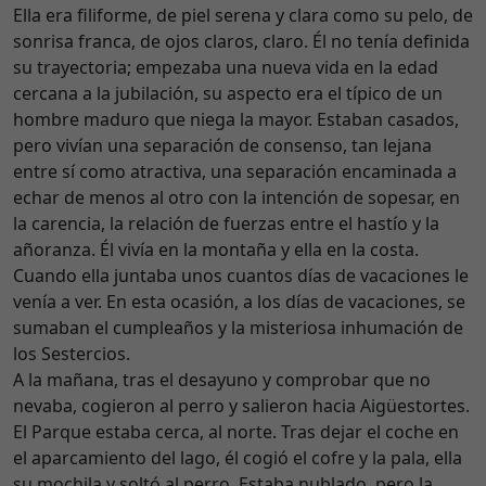
Ella era filiforme, de piel serena y clara como su pelo, de
sonrisa franca, de ojos claros, claro. Él no tenía definida
su trayectoria; empezaba una nueva vida en la edad
cercana a la jubilación, su aspecto era el típico de un
hombre maduro que niega la mayor. Estaban casados,
pero vivían una separación de consenso, tan lejana
entre sí como atractiva, una separación encaminada a
echar de menos al otro con la intención de sopesar, en
la carencia, la relación de fuerzas entre el hastío y la
añoranza. Él vivía en la montaña y ella en la costa.
Cuando ella juntaba unos cuantos días de vacaciones le
venía a ver. En esta ocasión, a los días de vacaciones, se
sumaban el cumpleaños y la misteriosa inhumación de
los Sestercios.
A la mañana, tras el desayuno y comprobar que no
nevaba, cogieron al perro y salieron hacia Aigüestortes.
El Parque estaba cerca, al norte. Tras dejar el coche en
el aparcamiento del lago, él cogió el cofre y la pala, ella
su mochila y soltó al perro. Estaba nublado, pero la