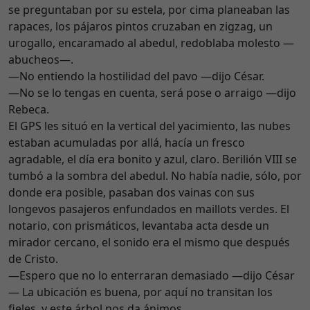
se preguntaban por su estela, por cima planeaban las
rapaces, los pájaros pintos cruzaban en zigzag, un
urogallo, encaramado al abedul, redoblaba molesto —
abucheos—.
—No entiendo la hostilidad del pavo —dijo César.
—No se lo tengas en cuenta, será pose o arraigo —dijo
Rebeca.
El GPS les situó en la vertical del yacimiento, las nubes
estaban acumuladas por allá, hacía un fresco
agradable, el día era bonito y azul, claro. Berilión VIII se
tumbó a la sombra del abedul. No había nadie, sólo, por
donde era posible, pasaban dos vainas con sus
longevos pasajeros enfundados en maillots verdes. El
notario, con prismáticos, levantaba acta desde un
mirador cercano, el sonido era el mismo que después
de Cristo.
—Espero que no lo enterraran demasiado —dijo César
— La ubicación es buena, por aquí no transitan los
fieles, y este árbol nos da ánimos.