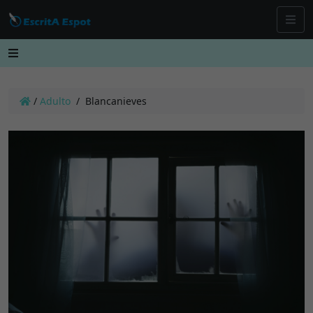
/
Adulto
/
Blancanieves