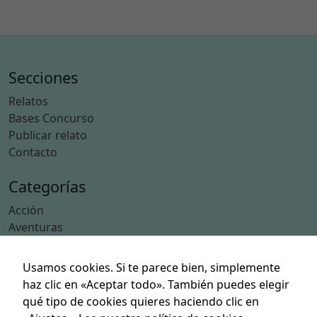
Aventuras (59)
Ciencia Ficción (39)
Deporte (2)
Ciència Ficció (1)
Secciones
N
e
Relatos
c
Bases Concurso
e
Publicar relato
s
Contacto
a
ri
Usamos cookies. Si te parece bien, simplemente
Categorías
a
haz clic en «Aceptar todo». También puedes elegir
s
Acción
qué tipo de cookies quieres haciendo clic en
E
Aventuras