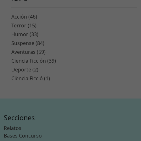
e
s
Acción (46)
n
o
Terror (15)
s
Humor (33)
o
Suspense (84)
n
Aventuras (59)
o
p
Ciencia Ficción (39)
ci
Deporte (2)
o
Ciència Ficció (1)
n
al
e
s.
S
o
Secciones
n
Relatos
n
e
Bases Concurso