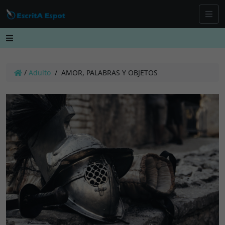
/
Adulto
/
AMOR, PALABRAS Y OBJETOS