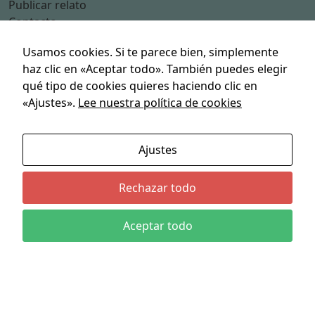
c
Publicar relato
e
Contacto
s
a
Usamos cookies. Si te parece bien, simplemente
Categorías
ri
haz clic en «Aceptar todo». También puedes elegir
Acción
a
qué tipo de cookies quieres haciendo clic en
s
Aventuras
«Ajustes».
Lee nuestra política de cookies
p
Ciencia Ficción
a
Deporte
r
Humor
Ajustes
a
Suspense
q
Terror
Rechazar todo
u
e
Políticas
f
Aceptar todo
u
Política de privacidad
n
Términos y Condiciones de Uso
ci
Contacto
o
n
e