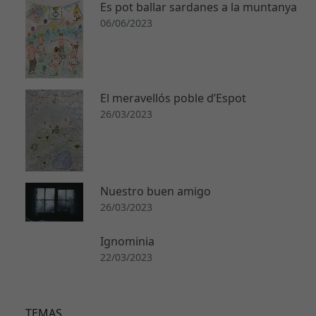
Es pot ballar sardanes a la muntanya
06/06/2023
N
e
c
El meravellós poble d’Espot
e
26/03/2023
s
a
ri
a
s
Nuestro buen amigo
E
26/03/2023
st
a
Ignominia
s
22/03/2023
c
o
o
ki
TEMAS