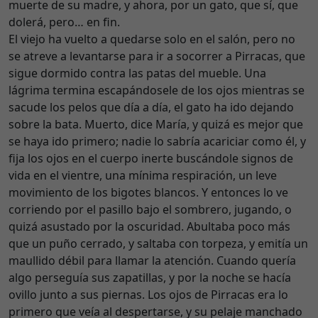
muerte de su madre, y ahora, por un gato, que sí, que
dolerá, pero… en fin.
El viejo ha vuelto a quedarse solo en el salón, pero no
se atreve a levantarse para ir a socorrer a Pirracas, que
sigue dormido contra las patas del mueble. Una
lágrima termina escapándosele de los ojos mientras se
sacude los pelos que día a día, el gato ha ido dejando
sobre la bata. Muerto, dice María, y quizá es mejor que
se haya ido primero; nadie lo sabría acariciar como él, y
fija los ojos en el cuerpo inerte buscándole signos de
vida en el vientre, una mínima respiración, un leve
movimiento de los bigotes blancos. Y entonces lo ve
corriendo por el pasillo bajo el sombrero, jugando, o
quizá asustado por la oscuridad. Abultaba poco más
que un puño cerrado, y saltaba con torpeza, y emitía un
maullido débil para llamar la atención. Cuando quería
algo perseguía sus zapatillas, y por la noche se hacía
ovillo junto a sus piernas. Los ojos de Pirracas era lo
primero que veía al despertarse, y su pelaje manchado