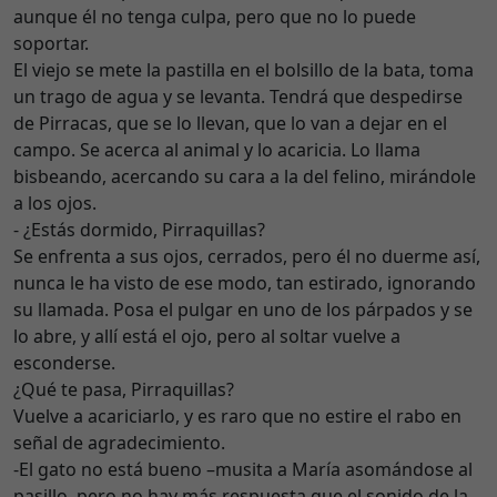
aunque él no tenga culpa, pero que no lo puede
soportar.
El viejo se mete la pastilla en el bolsillo de la bata, toma
un trago de agua y se levanta. Tendrá que despedirse
de Pirracas, que se lo llevan, que lo van a dejar en el
campo. Se acerca al animal y lo acaricia. Lo llama
bisbeando, acercando su cara a la del felino, mirándole
a los ojos.
- ¿Estás dormido, Pirraquillas?
Se enfrenta a sus ojos, cerrados, pero él no duerme así,
nunca le ha visto de ese modo, tan estirado, ignorando
su llamada. Posa el pulgar en uno de los párpados y se
lo abre, y allí está el ojo, pero al soltar vuelve a
esconderse.
¿Qué te pasa, Pirraquillas?
Vuelve a acariciarlo, y es raro que no estire el rabo en
señal de agradecimiento.
-El gato no está bueno –musita a María asomándose al
pasillo, pero no hay más respuesta que el sonido de la