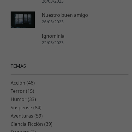
El meravellós poble d’Espot
26/03/2023
Nuestro buen amigo
26/03/2023
Ignominia
N
22/03/2023
e
c
e
TEMAS
s
a
ri
Acción (46)
a
Terror (15)
s