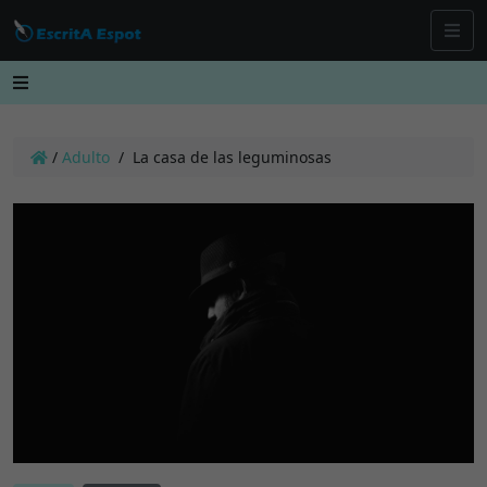
/
Adulto
/
La casa de las leguminosas