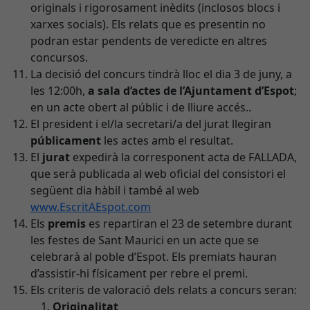
originals i rigorosament inèdits (inclosos blocs i
xarxes socials). Els relats que es presentin no
podran estar pendents de veredicte en altres
concursos.
La decisió del concurs tindrà lloc el dia 3 de juny, a
les 12:00h,
a sala d’actes de l’Ajuntament d’Espot
;
en un acte obert al públic i de lliure accés..
El president i el/la secretari/a del jurat llegiran
públicament
les actes amb el resultat.
El
jurat
expedirà la corresponent acta de FALLADA,
que serà publicada al web oficial del consistori el
següent dia hàbil i també al web
www.EscritAEspot.com
Els
premis
es repartiran el 23 de setembre durant
les festes de Sant Maurici en un acte que se
celebrarà al poble d’Espot. Els premiats hauran
d’assistir-hi físicament per rebre el premi.
Els criteris de valoració dels relats a concurs seran:
Originalitat