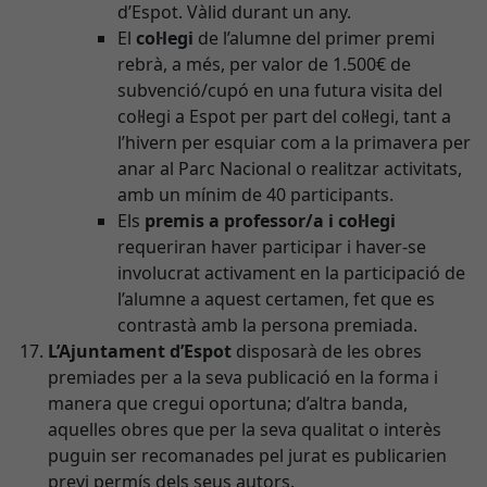
d’Espot. Vàlid durant un any.
El
col·legi
de l’alumne del primer premi
rebrà, a més, per valor de 1.500€ de
subvenció/cupó en una futura visita del
col·legi a Espot per part del col·legi, tant a
l’hivern per esquiar com a la primavera per
anar al Parc Nacional o realitzar activitats,
amb un mínim de 40 participants.
Els
premis a professor/a i col·legi
requeriran haver participar i haver-se
involucrat activament en la participació de
l’alumne a aquest certamen, fet que es
contrastà amb la persona premiada.
L’Ajuntament d’Espot
disposarà de les obres
premiades per a la seva publicació en la forma i
manera que cregui oportuna; d’altra banda,
aquelles obres que per la seva qualitat o interès
puguin ser recomanades pel jurat es publicarien
previ permís dels seus autors.