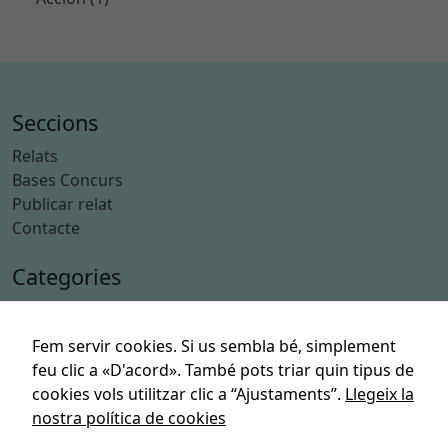
Seccions
Relats
Bases Concurs
Publicar relat
Contacte
Categories
Acció
Aventures
Fem servir cookies. Si us sembla bé, simplement
Ciència Ficció
feu clic a «D'acord». També pots triar quin tipus de
Esport
cookies vols utilitzar clic a “Ajustaments”.
Llegeix la
Humor
nostra política de cookies
Suspens