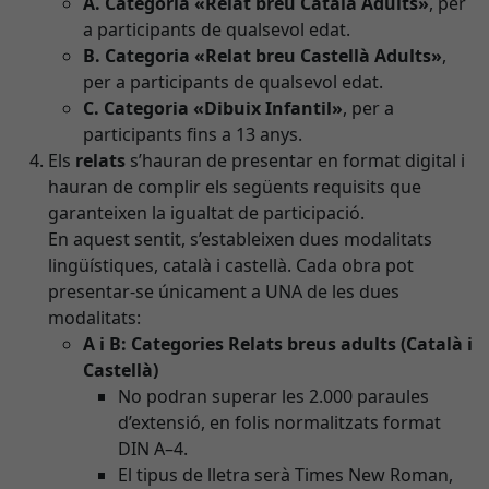
A. Categoria «Relat breu Català Adults»
, per
a participants de qualsevol edat.
B. Categoria «Relat breu Castellà Adults»
,
per a participants de qualsevol edat.
C. Categoria «Dibuix Infantil»
, per a
participants fins a 13 anys.
Els
relats
s’hauran de presentar en format digital i
hauran de complir els següents requisits que
garanteixen la igualtat de participació.
En aquest sentit, s’estableixen dues modalitats
lingüístiques, català i castellà. Cada obra pot
presentar-se únicament a UNA de les dues
modalitats:
A i B: Categories Relats breus adults (Català i
Castellà)
No podran superar les 2.000 paraules
d’extensió, en folis normalitzats format
DIN A–4.
El tipus de lletra serà Times New Roman,