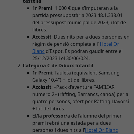
castellà
1r Premi
: 1.000 € que s’imputaran a la
partida pressupostària 2023.48.1.338.01
del pressupost municipal de 2023, i lot de
llibres.
Accèssit
: Dues nits per a dues persones en
règim de pensió completa a l’
Hotel Or
Blanc
d’Espot. Es podran gaudir entre el
25/12/2023 i el 30/06/024.
Categoria C de Dibuix Infantil
1r Prem
i: Tauleta (equivalent Samsung
Galaxy 10.4″) + lot de llibres.
Accèssit
: «Pack d’aventura FAMILIAR
número 2» (ràfting, Barrancs, canoa) per a
quatre persones, ofert per Ràfting Llavorsí
+ lot de llibres.
El/la
professor
/a de l’alumne del primer
premi rebrà una estada per a dues
persones i dues nits a l’
Hotel Or Blanc