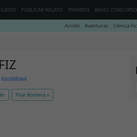
ELATOS
PUBLICAR RELATO
PREMIOS
BASES CONCURS
Acción
Aventuras
Ciencia Fi
FIZ
r
EscritAEspot
án
Pilar Romera