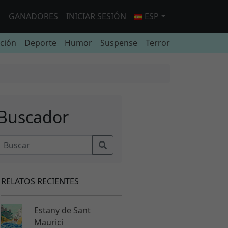
O
GANADORES
INICIAR SESIÓN
ESP
cción
Deporte
Humor
Suspense
Terror
Buscador
RELATOS RECIENTES
Estany de Sant
Maurici